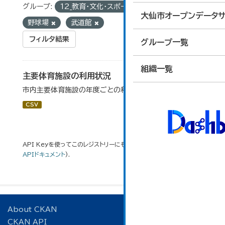
グループ:
12_教育・文化・スポーツ・生活
タグ:
大仙市オープンデータサ
野球場
武道館
フィルタ結果
グループ一覧
組織一覧
主要体育施設の利用状況
市内主要体育施設の年度ごとの利用状況データです。
CSV
API Keyを使ってこのレジストリーにもアクセス可能です
API
(see
APIドキュメント
).
About CKAN
CKAN API