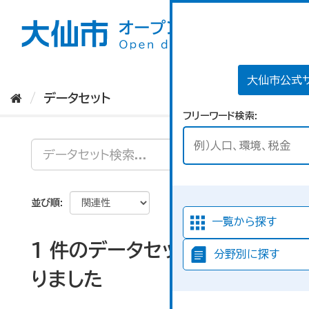
ス
キ
ッ
プ
し
て
大仙市公式
内
データセット
容
フリーワード検索
へ
並び順
一覧から探す
1 件のデータセットが見つか
分野別に探す
りました