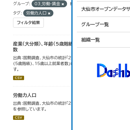
グループ:
03_労働・賃金
組織:
総合政策課
大仙市オープンデータサ
タグ:
労働力人口
フィルタ結果
グループ一覧
組織一覧
産業（大分類）、年齢（5歳階級）、15歳以上就業者
数
出典：国勢調査、大仙市の統計「2-7 産業(大分類)、年齢
(5歳階級)、15歳以上就業者数」のデータを参照していま
す。
CSV
労働力人口
出典：国勢調査、大仙市の統計「2-6 労働力人口」のデータ
を参照しています。
CSV