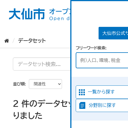
ス
キ
ッ
プ
し
て
大仙市公式
内
データセット
容
フリーワード検索
へ
並び順
一覧から探す
2 件のデータセットが見つか
分野別に探す
りました