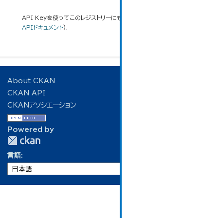
API Keyを使ってこのレジストリーにもアクセス可能です
API
(see
APIドキュメント
).
About CKAN
CKAN API
CKANアソシエーション
Powered by
言語