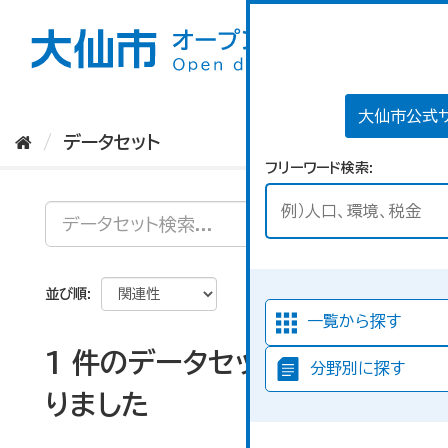
ス
キ
ッ
プ
し
て
大仙市公式
内
データセット
容
フリーワード検索
へ
並び順
一覧から探す
1 件のデータセットが見つか
分野別に探す
りました