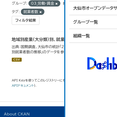
グループ:
03_労働・賃金
組織:
総合政策課
大仙市オープンデータサ
タグ:
就業者数
フィルタ結果
グループ一覧
組織一覧
地域別産業（大分類）別、就業者数
出典：国勢調査、大仙市の統計「2-8 地域別産業（大分類）
別就業者数の推移」のデータを参照しています。
CSV
API Keyを使ってこのレジストリーにもアクセス可能です
API
(see
APIドキュメント
).
About CKAN