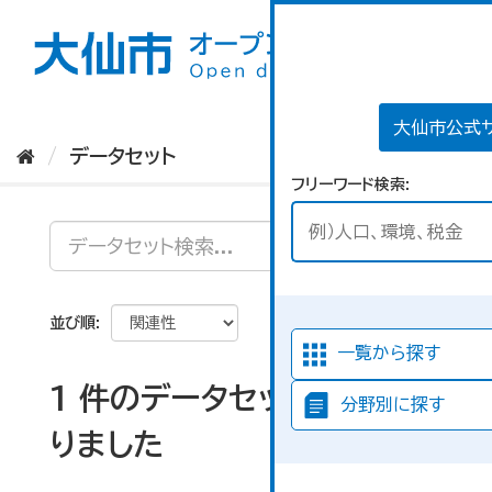
ス
キ
ッ
プ
し
て
大仙市公式
内
データセット
容
フリーワード検索
へ
並び順
一覧から探す
1 件のデータセットが見つか
分野別に探す
りました