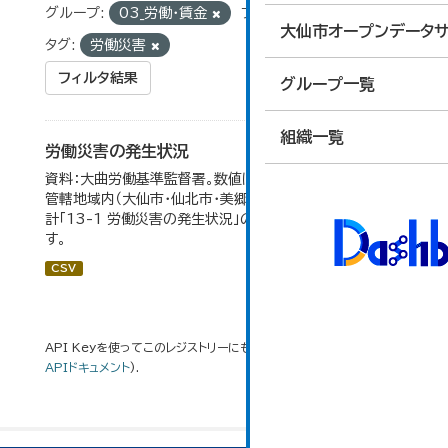
グループ:
03_労働・賃金
フォーマット:
CSV
大仙市オープンデータサ
タグ:
労働災害
フィルタ結果
グループ一覧
組織一覧
労働災害の発生状況
資料：大曲労働基準監督署。数値は大曲労働基準監督署の
管轄地域内（大仙市・仙北市・美郷町）の合計。 大仙市の統
計「13-1 労働災害の発生状況」のデータを参照していま
す。
CSV
API Keyを使ってこのレジストリーにもアクセス可能です
API
(see
APIドキュメント
).