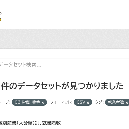
1 件のデータセットが見つかりました
ループ:
03_労働・賃金
フォーマット:
CSV
タグ:
就業者数
域別産業（大分類）別、就業者数