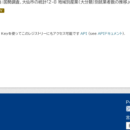
典：国勢調査、大仙市の統計「2-8 地域別産業（大分類）別就業者数の推移
V
I Keyを使ってこのレジストリーにもアクセス可能です
API
(see
APIドキュメント
).
P
言