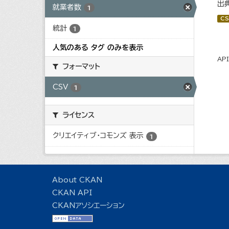
出
就業者数
1
CS
統計
1
人気のある タグ のみを表示
AP
フォーマット
CSV
1
ライセンス
クリエイティブ・コモンズ 表示
1
About CKAN
CKAN API
CKANアソシエーション