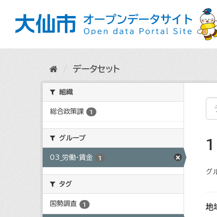
ス
キ
ッ
プ
し
て
内
データセット
容
へ
組織
総合政策課
1
グループ
03_労働・賃金
1
グ
タグ
国勢調査
1
地