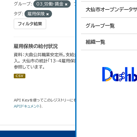
グループ:
03_労働・賃金
フォーマット:
CSV
大仙市オープンデータサ
タグ:
雇用保険
フィルタ結果
グループ一覧
組織一覧
雇用保険の給付状況
資料：大曲公共職業安定所。支給金額の千円未満は四捨五
入。 大仙市の統計「13-4雇用保険の給付状況」のデータを
参照しています。
CSV
API Keyを使ってこのレジストリーにもアクセス可能です
API
(see
APIドキュメント
).