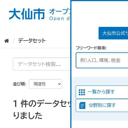
ス
キ
ッ
プ
し
て
大仙市公式
内
データセット
容
フリーワード検索
へ
並び順
一覧から探す
1 件のデータセットが見つか
分野別に探す
りました