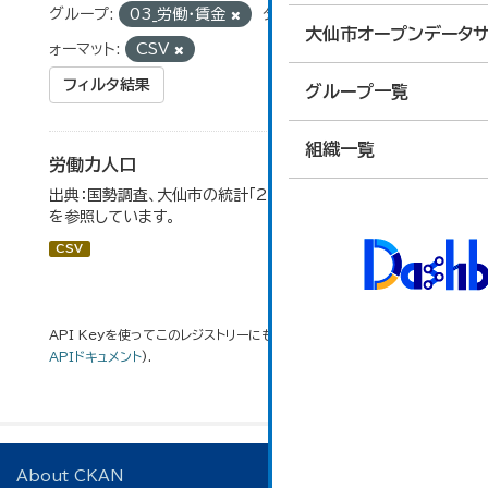
グループ:
03_労働・賃金
タグ:
労働力状態
フ
大仙市オープンデータサ
ォーマット:
CSV
フィルタ結果
グループ一覧
組織一覧
労働力人口
出典：国勢調査、大仙市の統計「2-6 労働力人口」のデータ
を参照しています。
CSV
API Keyを使ってこのレジストリーにもアクセス可能です
API
(see
APIドキュメント
).
About CKAN