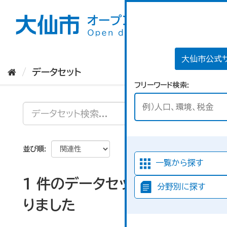
ス
キ
ッ
プ
し
て
大仙市公式
内
データセット
容
フリーワード検索
へ
並び順
一覧から探す
1 件のデータセットが見つか
分野別に探す
りました