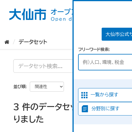
ス
キ
ッ
プ
し
て
大仙市公式
内
データセット
容
フリーワード検索
へ
並び順
一覧から探す
3 件のデータセットが見つか
分野別に探す
りました