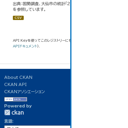
出典：国勢調査、大仙市の統計「2-6 労働力人口」のデータ
を参照しています。
CSV
API Keyを使ってこのレジストリーにもアクセス可能です
API
(see
APIドキュメント
).
About CKAN
CKAN API
CKANアソシエーション
Powered by
言語