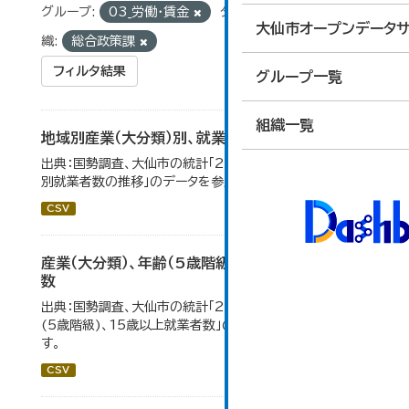
グループ:
03_労働・賃金
タグ:
国勢調査
組
大仙市オープンデータサ
織:
総合政策課
フィルタ結果
グループ一覧
組織一覧
地域別産業（大分類）別、就業者数
出典：国勢調査、大仙市の統計「2-8 地域別産業（大分類）
別就業者数の推移」のデータを参照しています。
CSV
産業（大分類）、年齢（5歳階級）、15歳以上就業者
数
出典：国勢調査、大仙市の統計「2-7 産業(大分類)、年齢
(5歳階級)、15歳以上就業者数」のデータを参照していま
す。
CSV