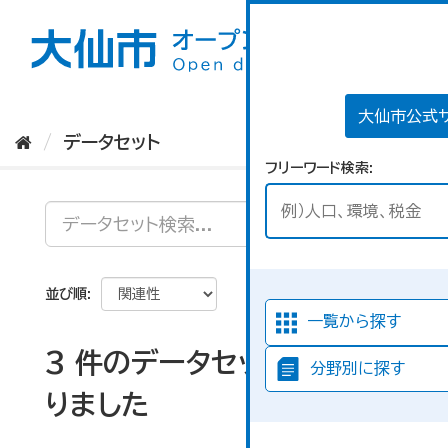
ス
キ
ッ
プ
し
て
大仙市公式
内
データセット
容
フリーワード検索
へ
並び順
一覧から探す
3 件のデータセットが見つか
分野別に探す
りました