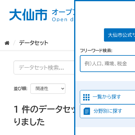
ス
キ
ッ
プ
し
て
大仙市公式
内
データセット
容
フリーワード検索
へ
並び順
一覧から探す
1 件のデータセットが見つか
分野別に探す
りました