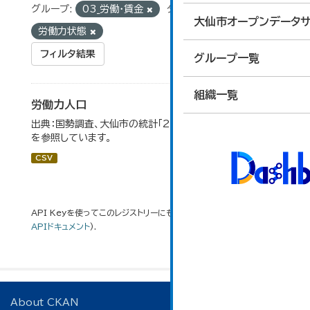
グループ:
03_労働・賃金
タグ:
国勢調査
大仙市オープンデータサ
労働力状態
フィルタ結果
グループ一覧
組織一覧
労働力人口
出典：国勢調査、大仙市の統計「2-6 労働力人口」のデータ
を参照しています。
CSV
API Keyを使ってこのレジストリーにもアクセス可能です
API
(see
APIドキュメント
).
About CKAN