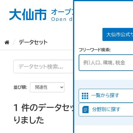
ス
キ
ッ
プ
し
て
大仙市公式
内
データセット
容
フリーワード検索
へ
並び順
一覧から探す
1 件のデータセットが見つか
分野別に探す
りました