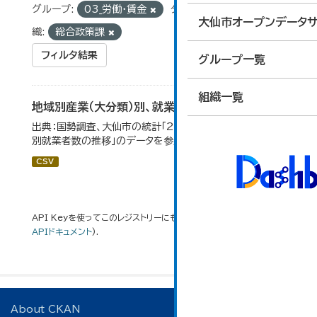
グループ:
03_労働・賃金
タグ:
就業者数
組
大仙市オープンデータサ
織:
総合政策課
フィルタ結果
グループ一覧
組織一覧
地域別産業（大分類）別、就業者数
出典：国勢調査、大仙市の統計「2-8 地域別産業（大分類）
別就業者数の推移」のデータを参照しています。
CSV
API Keyを使ってこのレジストリーにもアクセス可能です
API
(see
APIドキュメント
).
About CKAN