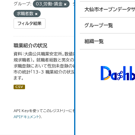
グループ:
03_労働・賃金
タグ:
求人数
大仙市オープンデータサ
求職者数
フィルタ結果
グループ一覧
組織一覧
職業紹介の状況
資料：大曲公共職業安定所。数値内の就職率は（就職者/新
規求職者）。 就職者総数と男女の合計が一致しないのは、
求職登録において性別未登録の者も含まれるため。 大仙
市の統計「13-3 職業紹介の状況」のデータを参照してい
ます。
CSV
API Keyを使ってこのレジストリーにもアクセス可能です
API
(see
APIドキュメント
).