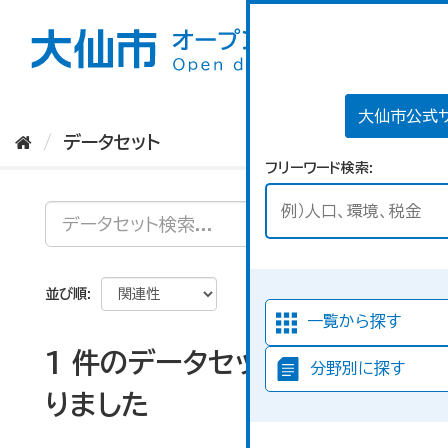
ス
キ
ッ
プ
し
て
大仙市公式
内
データセット
容
フリーワード検索
へ
並び順
一覧から探す
1 件のデータセットが見つか
分野別に探す
りました