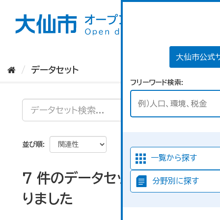
ス
キ
ッ
プ
し
て
大仙市公式
内
データセット
容
フリーワード検索
へ
並び順
一覧から探す
7 件のデータセットが見つか
分野別に探す
りました