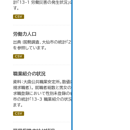
計「13-1 労働災害の発生状況」のデータを参照していま
す。
CSV
労働力人口
出典：国勢調査、大仙市の統計「2-6 労働力人口」のデータ
を参照しています。
CSV
職業紹介の状況
資料：大曲公共職業安定所。数値内の就職率は（就職者/新
規求職者）。 就職者総数と男女の合計が一致しないのは、
求職登録において性別未登録の者も含まれるため。 大仙
市の統計「13-3 職業紹介の状況」のデータを参照してい
ます。
CSV