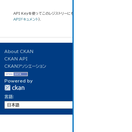
API Keyを使ってこのレジストリーにもアクセス可能です
API
(see
APIドキュメント
).
About CKAN
CKAN API
CKANアソシエーション
Powered by
言語