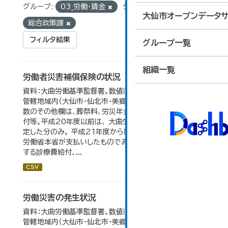
グループ:
03_労働・賃金
タグ:
統計
組織:
大仙市オープンデータサ
総合政策課
フィルタ結果
グループ一覧
組織一覧
労働者災害補償保険の状況
資料：大曲労働基準監督署。数値は大曲労働基準監督署の
管轄地域内（大仙市・仙北市・美郷町）の合計。 保険給付件
数のその他欄は、葬祭料、労災年金受給者への介護補償給
付等。平成20年度以前は、 大曲労働基準監督署が支給決
定した分のみ。 平成21年度からは、業務集中化により厚生
労働省本省が支払いしたものであり、指定医療機関等に対
する診療費給付、...
CSV
労働災害の発生状況
資料：大曲労働基準監督署。数値は大曲労働基準監督署の
管轄地域内（大仙市・仙北市・美郷町）の合計。 大仙市の統