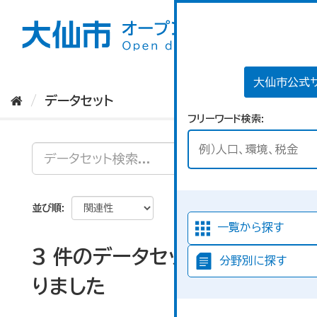
ス
キ
ッ
プ
し
て
大仙市公式
内
データセット
容
フリーワード検索
へ
並び順
一覧から探す
3 件のデータセットが見つか
分野別に探す
りました