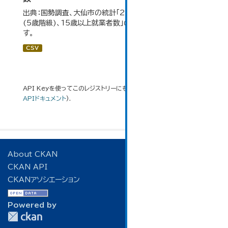
出典：国勢調査、大仙市の統計「2-7 産業(大分類)、年齢
(5歳階級)、15歳以上就業者数」のデータを参照していま
す。
CSV
API Keyを使ってこのレジストリーにもアクセス可能です
API
(see
APIドキュメント
).
About CKAN
CKAN API
CKANアソシエーション
Powered by