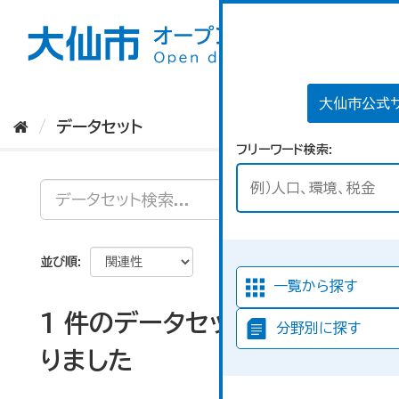
ス
キ
ッ
プ
し
て
大仙市公式
内
データセット
容
フリーワード検索
へ
並び順
一覧から探す
1 件のデータセットが見つか
分野別に探す
りました