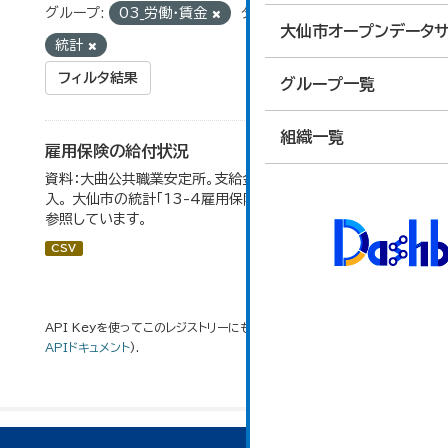
グループ:
03_労働・賃金
タグ:
雇用保険
大仙市オープンデータサ
統計
フィルタ結果
グループ一覧
組織一覧
雇用保険の給付状況
資料：大曲公共職業安定所。支給金額の千円未満は四捨五
入。 大仙市の統計「13-4雇用保険の給付状況」のデータを
参照しています。
CSV
API Keyを使ってこのレジストリーにもアクセス可能です
API
(see
APIドキュメント
).