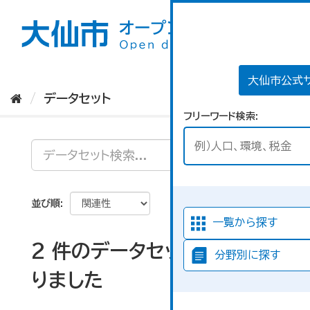
ス
キ
ッ
プ
し
て
大仙市公式
内
データセット
容
フリーワード検索
へ
並び順
一覧から探す
2 件のデータセットが見つか
分野別に探す
りました