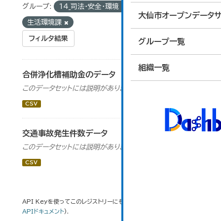
グループ:
14_司法・安全・環境
組織:
大仙市オープンデータサ
生活環境課
フィルタ結果
グループ一覧
組織一覧
合併浄化槽補助金のデータ
このデータセットには説明がありません
CSV
交通事故発生件数データ
このデータセットには説明がありません
CSV
API Keyを使ってこのレジストリーにもアクセス可能です
API
(see
APIドキュメント
).