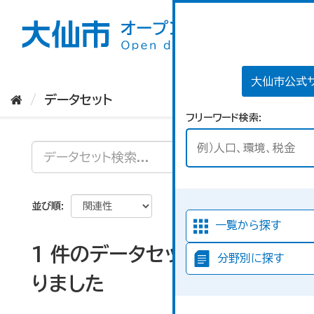
ス
キ
ッ
プ
し
て
大仙市公式
内
データセット
容
フリーワード検索
へ
並び順
一覧から探す
1 件のデータセットが見つか
分野別に探す
りました