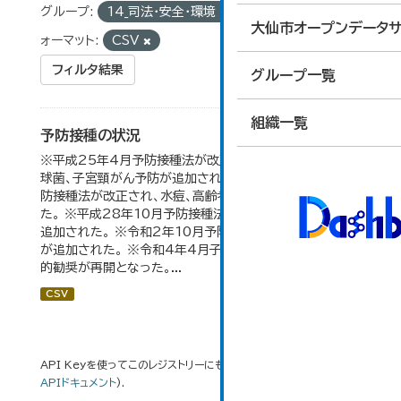
グループ:
14_司法・安全・環境
タグ:
予防
フ
大仙市オープンデータサ
ォーマット:
CSV
フィルタ結果
グループ一覧
組織一覧
予防接種の状況
※平成25年4月予防接種法が改正され、ヒブ、小児用肺炎
球菌、子宮頸がん予防が追加された。 ※平成26年10月予
防接種法が改正され、水痘、高齢者肺炎球菌が追加され
た。 ※平成28年10月予防接種法が改正され、Ｂ型肝炎が
追加された。 ※令和2年10月予防接種法が改正され、ロタ
が追加された。 ※令和4年4月子宮頸がん予防接種の積極
的勧奨が再開となった。...
CSV
API Keyを使ってこのレジストリーにもアクセス可能です
API
(see
APIドキュメント
).