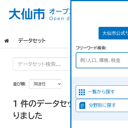
ス
キ
ッ
プ
し
て
大仙市公式
内
データセット
容
フリーワード検索
へ
並び順
一覧から探す
1 件のデータセットが見つか
分野別に探す
りました