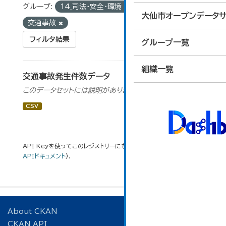
グループ:
14_司法・安全・環境
タグ:
大仙市オープンデータサ
交通事故
フィルタ結果
グループ一覧
組織一覧
交通事故発生件数データ
このデータセットには説明がありません
CSV
API Keyを使ってこのレジストリーにもアクセス可能です
API
(see
APIドキュメント
).
About CKAN
CKAN API