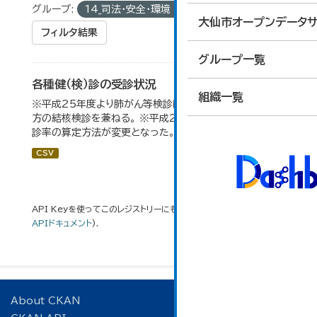
グループ:
14_司法・安全・環境
タグ:
受診
大仙市オープンデータサ
フィルタ結果
グループ一覧
各種健（検）診の受診状況
組織一覧
※平成25年度より肺がん等検診については65歳以上の
方の結核検診を兼ねる。 ※平成28年度分よりがん検診受
診率の算定方法が変更となった。
CSV
API Keyを使ってこのレジストリーにもアクセス可能です
API
(see
APIドキュメント
).
About CKAN