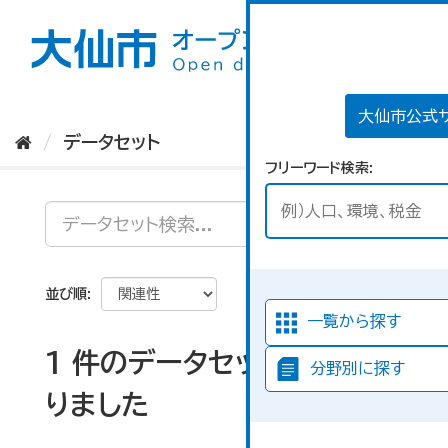
ス
キ
ッ
プ
し
て
大仙市公式
内
データセット
容
フリーワード検索
へ
並び順
一覧から探す
1 件のデータセットが見つか
分野別に探す
りました