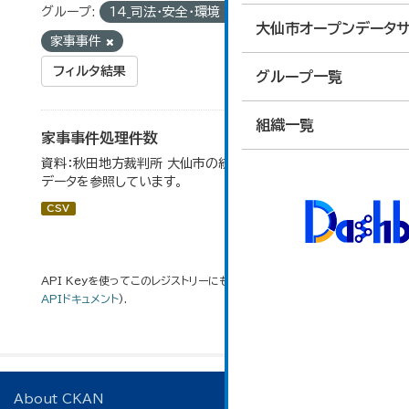
グループ:
14_司法・安全・環境
タグ:
大仙市オープンデータサ
家事事件
フィルタ結果
グループ一覧
組織一覧
家事事件処理件数
資料：秋田地方裁判所 大仙市の統計「12-15家事事件」の
データを参照しています。
CSV
API Keyを使ってこのレジストリーにもアクセス可能です
API
(see
APIドキュメント
).
About CKAN