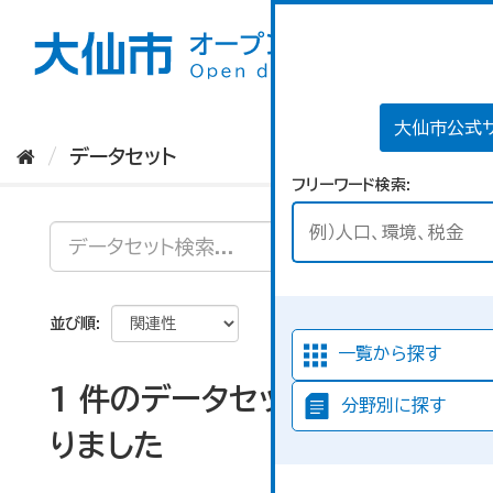
ス
キ
ッ
プ
し
て
大仙市公式
内
データセット
容
フリーワード検索
へ
並び順
一覧から探す
1 件のデータセットが見つか
分野別に探す
りました