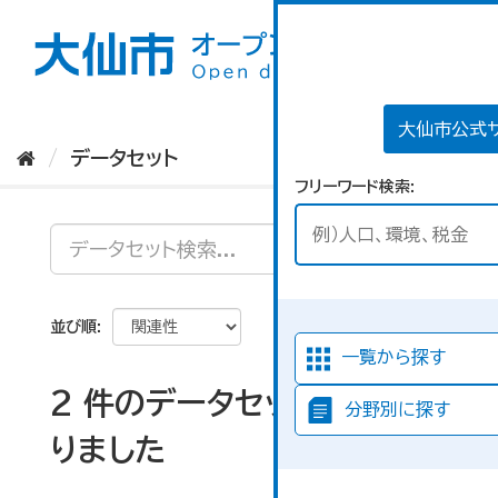
ス
キ
ッ
プ
し
て
大仙市公式
内
データセット
容
フリーワード検索
へ
並び順
一覧から探す
2 件のデータセットが見つか
分野別に探す
りました