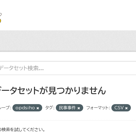
データセットが見つかりません
ループ:
opdsiho
タグ:
民事事件
フォーマット:
CSV
の検索を試してください。