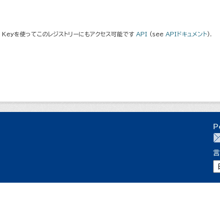
I Keyを使ってこのレジストリーにもアクセス可能です
API
(see
APIドキュメント
).
P
言