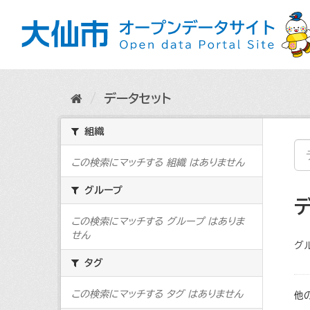
ス
キ
ッ
プ
し
て
内
データセット
容
へ
組織
この検索にマッチする 組織 はありません
グループ
この検索にマッチする グループ はありま
せん
グ
タグ
この検索にマッチする タグ はありません
他