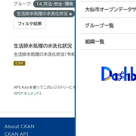
グループ:
14_司法・安全・環境
タグ:
大仙市オープンデータサ
生活排水処理の水洗化状況
フィルタ結果
グループ一覧
組織一覧
生活排水処理の水洗化状況
生活排水処理の水洗化状況（令和５年度末現在）
CSV
API Keyを使ってこのレジストリーにもアクセス可能です
API
(see
APIドキュメント
).
About CKAN
CKAN API