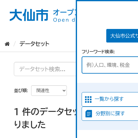
ス
キ
ッ
プ
し
て
大仙市公式
内
データセット
容
フリーワード検索
へ
並び順
一覧から探す
1 件のデータセットが見つか
分野別に探す
りました