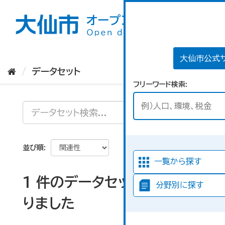
ス
キ
ッ
プ
し
て
大仙市公式
内
データセット
容
フリーワード検索
へ
並び順
一覧から探す
1 件のデータセットが見つか
分野別に探す
りました