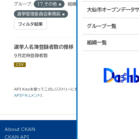
グループ:
17_その他
組織:
大仙市オープンデータサ
選挙管理委員会事務局
フィルタ結果
グループ一覧
組織一覧
選挙人名簿登録者数の推移
９月定時登録者数
CSV
API Keyを使ってこのレジストリーにもアクセス可能です
API
(see
APIドキュメント
).
About CKAN
CKAN API