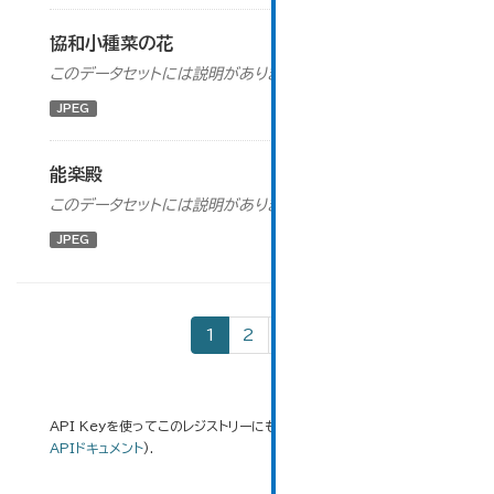
協和小種菜の花
このデータセットには説明がありません
JPEG
能楽殿
このデータセットには説明がありません
JPEG
1
2
»
API Keyを使ってこのレジストリーにもアクセス可能です
API
(see
APIドキュメント
).