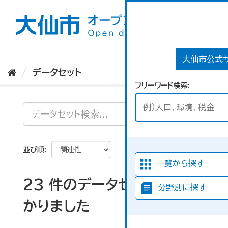
ス
キ
ッ
プ
し
て
大仙市公式
内
データセット
容
フリーワード検索
へ
並び順
一覧から探す
23 件のデータセットが見つ
分野別に探す
かりました