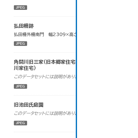
JPEG
払田柵跡
払田柵外柵南門 幅2309×高さ1732（ピクセル）
JPEG
角間川旧三家（旧本郷家住宅・旧北島家住宅・旧荒
川家住宅）
このデータセットには説明がありません
JPEG
旧池田氏庭園
このデータセットには説明がありません
JPEG