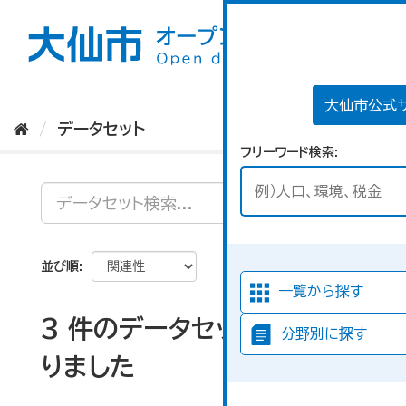
ス
キ
ッ
プ
し
て
大仙市公式
内
データセット
容
フリーワード検索
へ
並び順
一覧から探す
3 件のデータセットが見つか
分野別に探す
りました