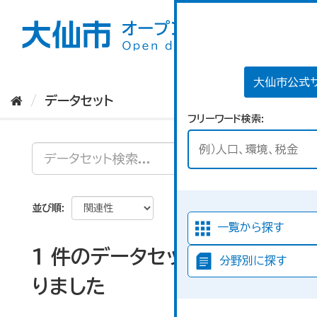
ス
キ
ッ
プ
し
て
大仙市公式
内
データセット
容
フリーワード検索
へ
並び順
一覧から探す
1 件のデータセットが見つか
分野別に探す
りました