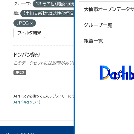
グループ:
18_その他（施設・風景・イベント画像）
組
大仙市オープンデータサ
織:
【中仙支所】地域活性化推進室
フォーマット:
JPEG
グループ一覧
フィルタ結果
組織一覧
ドンパン祭り
このデータセットには説明がありません
JPEG
API Keyを使ってこのレジストリーにもアクセス可能です
API
(see
APIドキュメント
).