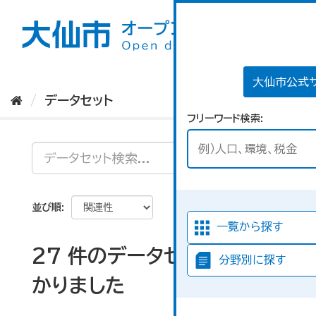
ス
キ
ッ
プ
し
て
大仙市公式
内
データセット
容
フリーワード検索
へ
並び順
一覧から探す
27 件のデータセットが見つ
分野別に探す
かりました