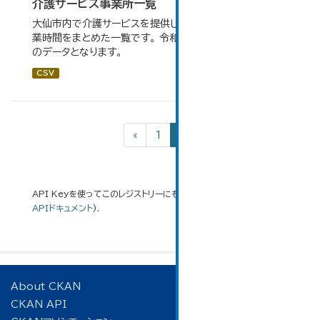
介護サービス事業所一覧
大仙市内で介護サービスを提供している事業所の住所や営
業時間をまとめた一覧です。 令和６年１月１日調査時点で
のデータとなります。
CSV
«
1
2
API Keyを使ってこのレジストリーにもアクセス可能です
API
(see
APIドキュメント
).
About CKAN
CKAN API