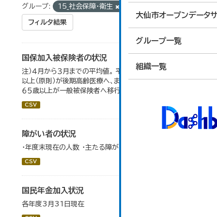
グループ:
15_社会保障・衛生
大仙市オープンデータサ
フィルタ結果
グループ一覧
国保加入被保険者の状況
組織一覧
注）４月から３月までの平均値。 平成２０年４月から、７５歳
以上（原則）が後期高齢医療へ、また、退職被保険者のうち
６５歳以上が一般被保険者へ移行。
CSV
障がい者の状況
・年度末現在の人数 ・主たる障がい部位でカウント
CSV
国民年金加入状況
各年度3月31日現在