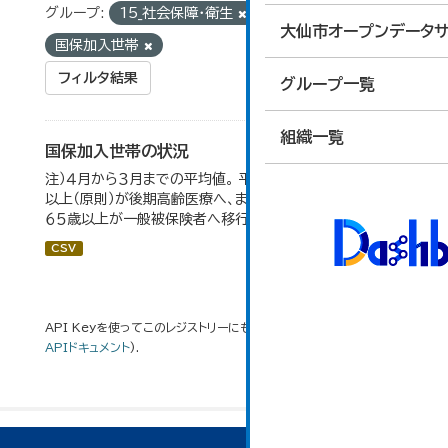
グループ:
15_社会保障・衛生
タグ:
大仙市オープンデータサ
国保加入世帯
フィルタ結果
グループ一覧
組織一覧
国保加入世帯の状況
注）４月から３月までの平均値。 平成２０年４月から、７５歳
以上（原則）が後期高齢医療へ、また、退職被保険者のうち
６５歳以上が一般被保険者へ移行。
CSV
API Keyを使ってこのレジストリーにもアクセス可能です
API
(see
APIドキュメント
).