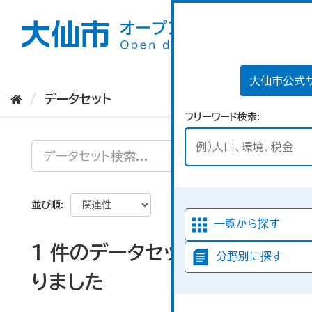
ス
キ
ッ
プ
し
て
大仙市公式
内
データセット
容
フリーワード検索
へ
並び順
一覧から探す
1 件のデータセットが見つか
分野別に探す
りました