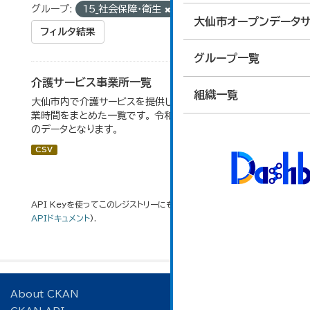
グループ:
15_社会保障・衛生
タグ:
施設
大仙市オープンデータサ
フィルタ結果
グループ一覧
介護サービス事業所一覧
組織一覧
大仙市内で介護サービスを提供している事業所の住所や営
業時間をまとめた一覧です。 令和６年１月１日調査時点で
のデータとなります。
CSV
API Keyを使ってこのレジストリーにもアクセス可能です
API
(see
APIドキュメント
).
About CKAN