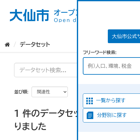
ス
キ
ッ
プ
し
て
大仙市公式
内
データセット
容
フリーワード検索
へ
並び順
一覧から探す
1 件のデータセットが見つか
分野別に探す
りました