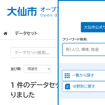
ス
キ
ッ
プ
し
て
大仙市公式
内
データセット
容
フリーワード検索
へ
並び順
一覧から探す
1 件のデータセットが見つか
分野別に探す
りました