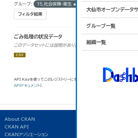
グループ:
15_社会保障・衛生
タグ:
資源物
大仙市オープンデータサ
フィルタ結果
グループ一覧
ごみ処理の状況データ
組織一覧
このデータセットには説明がありません
CSV
API Keyを使ってこのレジストリーにもアクセス可能です
API
(see
APIドキュメント
).
About CKAN
CKAN API
CKANアソシエーション