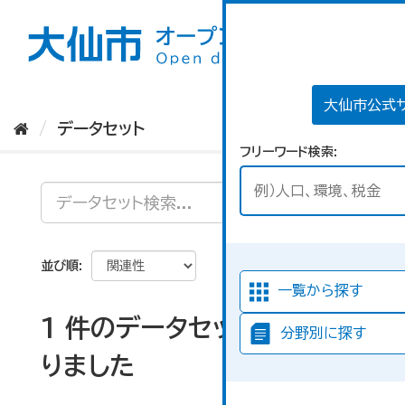
ス
キ
ッ
プ
し
て
大仙市公式
内
データセット
容
フリーワード検索
へ
並び順
一覧から探す
1 件のデータセットが見つか
分野別に探す
りました