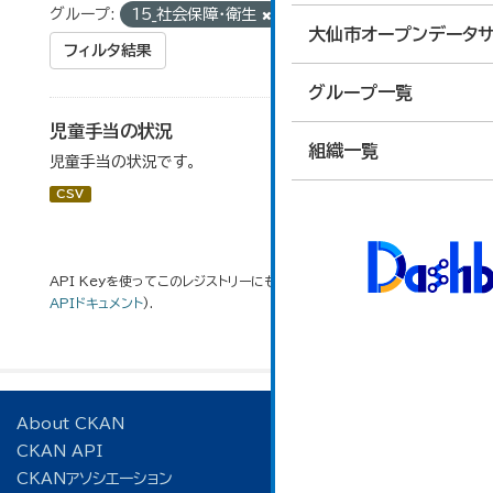
グループ:
15_社会保障・衛生
タグ:
非被用者
大仙市オープンデータサ
フィルタ結果
グループ一覧
児童手当の状況
組織一覧
児童手当の状況です。
CSV
API Keyを使ってこのレジストリーにもアクセス可能です
API
(see
APIドキュメント
).
About CKAN
CKAN API
CKANアソシエーション