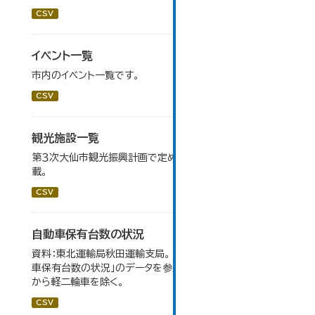
CSV
イベント一覧
市内のイベント一覧です。
CSV
観光施設一覧
第３次大仙市観光振興計画で定めた、主要観光施設を掲
載。
CSV
自動車保有台数の状況
資料：東北運輸局秋田運輸支局。 大仙市の統計「8-3 自動
車保有台数の状況」のデータを参照しています。 令和2年
から軽二輪車を除く。
CSV