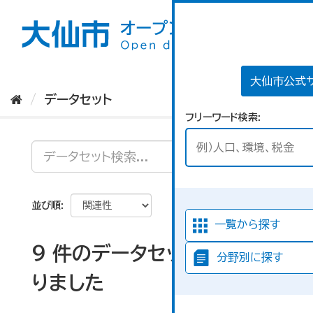
ス
キ
ッ
プ
し
て
大仙市公式
内
データセット
容
フリーワード検索
へ
並び順
一覧から探す
9 件のデータセットが見つか
分野別に探す
りました