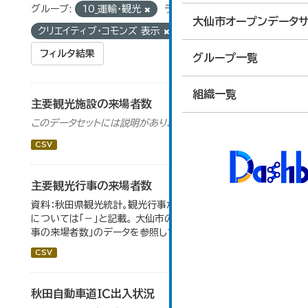
グループ:
10_運輸・観光
ライセンス:
大仙市オープンデータサ
クリエイティブ・コモンズ 表示
フィルタ結果
グループ一覧
組織一覧
主要観光施設の来場者数
このデータセットには説明がありません
CSV
主要観光行事の来場者数
資料：秋田県観光統計。観光行事が開催されなかったもの
については「－」と記載。 大仙市の統計「15-1 主要観光行
事の来場者数」のデータを参照しています。
CSV
秋田自動車道ＩＣ出入状況