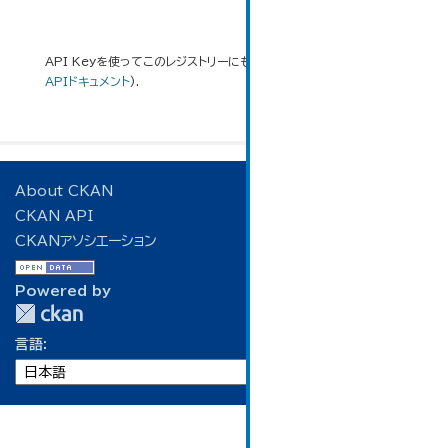
API Keyを使ってこのレジストリーにもアクセス可能です
API
(see
APIドキュメント
).
About CKAN
CKAN API
CKANアソシエーション
Powered by
言語