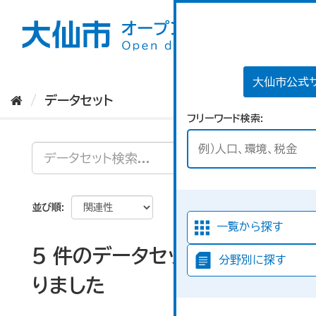
ス
キ
ッ
プ
し
て
大仙市公式
内
データセット
容
フリーワード検索
へ
並び順
一覧から探す
5 件のデータセットが見つか
分野別に探す
りました