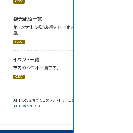
CSV
観光施設一覧
第３次大仙市観光振興計画で定めた、主要観光施設を掲
載。
CSV
イベント一覧
市内のイベント一覧です。
CSV
API Keyを使ってこのレジストリーにもアクセス可能です
API
(see
APIドキュメント
).