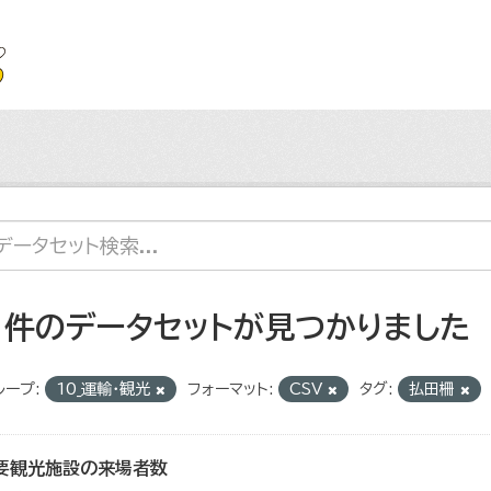
1 件のデータセットが見つかりました
ループ:
10_運輸・観光
フォーマット:
CSV
タグ:
払田柵
要観光施設の来場者数