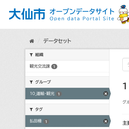
ス
キ
ッ
プ
し
て
内
データセット
容
へ
組織
観光交流課
1
グループ
10_運輸・観光
1
グ
タグ
払田柵
1
主