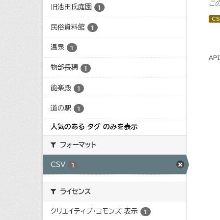
こ
旧池田氏庭園
1
CS
民俗資料館
1
温泉
1
AP
物部長穂
1
能楽殿
1
道の駅
1
人気のある タグ のみを表示
フォーマット
CSV
1
ライセンス
クリエイティブ・コモンズ 表示
1