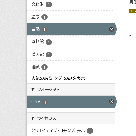
第
文化財
1
CS
温泉
1
自然
1
AP
資料館
1
道の駅
1
酒蔵
1
人気のある タグ のみを表示
フォーマット
CSV
1
ライセンス
クリエイティブ・コモンズ 表示
1