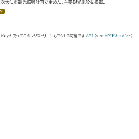
３次大仙市観光振興計画で定めた、主要観光施設を掲載。
V
I Keyを使ってこのレジストリーにもアクセス可能です
API
(see
APIドキュメント
).