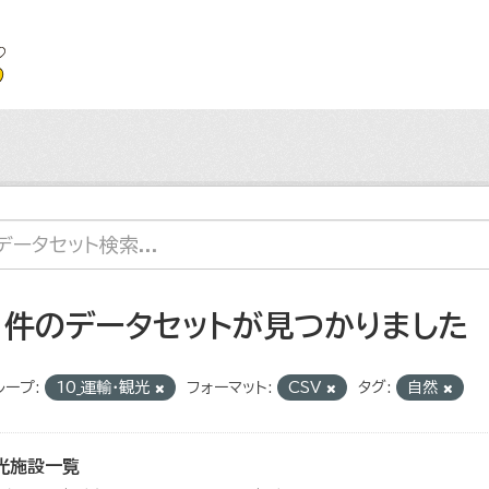
1 件のデータセットが見つかりました
ループ:
10_運輸・観光
フォーマット:
CSV
タグ:
自然
光施設一覧