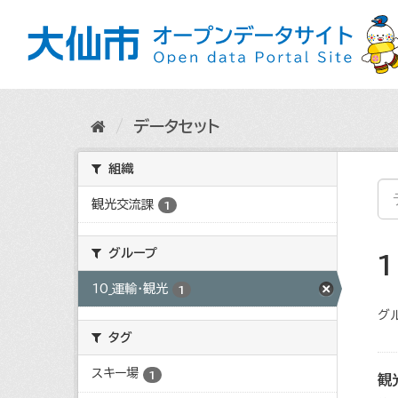
ス
キ
ッ
プ
し
て
内
データセット
容
へ
組織
観光交流課
1
グループ
10_運輸・観光
1
グ
タグ
スキー場
1
観