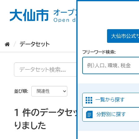
ス
キ
ッ
プ
し
て
大仙市公式
内
データセット
容
フリーワード検索
へ
並び順
一覧から探す
1 件のデータセットが見つか
分野別に探す
りました