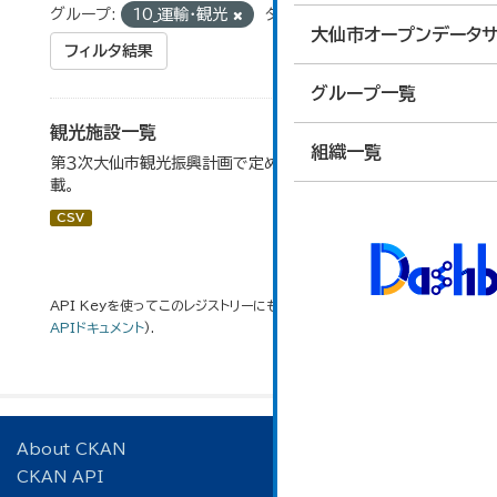
グループ:
10_運輸・観光
タグ:
資料館
大仙市オープンデータサ
フィルタ結果
グループ一覧
観光施設一覧
組織一覧
第３次大仙市観光振興計画で定めた、主要観光施設を掲
載。
CSV
API Keyを使ってこのレジストリーにもアクセス可能です
API
(see
APIドキュメント
).
About CKAN
CKAN API