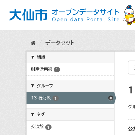
ス
キ
ッ
プ
し
て
内
データセット
容
へ
組織
財産活用課
1
グループ
13_行財政
1
グ
タグ
交流館
1
公