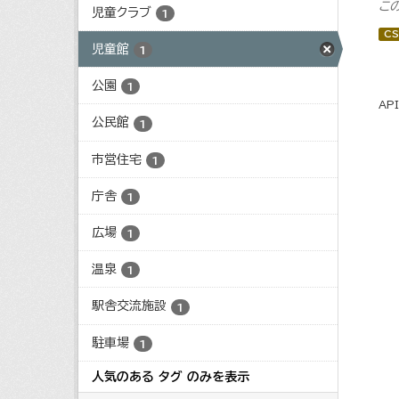
こ
児童クラブ
1
CS
児童館
1
公園
1
AP
公民館
1
市営住宅
1
庁舎
1
広場
1
温泉
1
駅舎交流施設
1
駐車場
1
人気のある タグ のみを表示