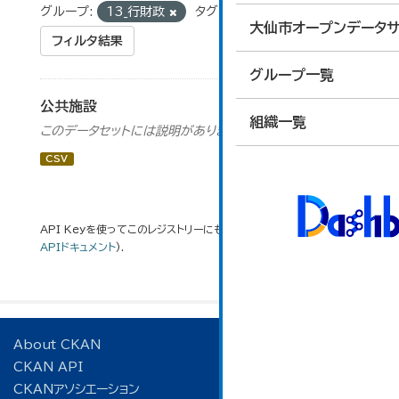
グループ:
13_行財政
タグ:
公民館
大仙市オープンデータサ
フィルタ結果
グループ一覧
公共施設
組織一覧
このデータセットには説明がありません
CSV
API Keyを使ってこのレジストリーにもアクセス可能です
API
(see
APIドキュメント
).
About CKAN
CKAN API
CKANアソシエーション