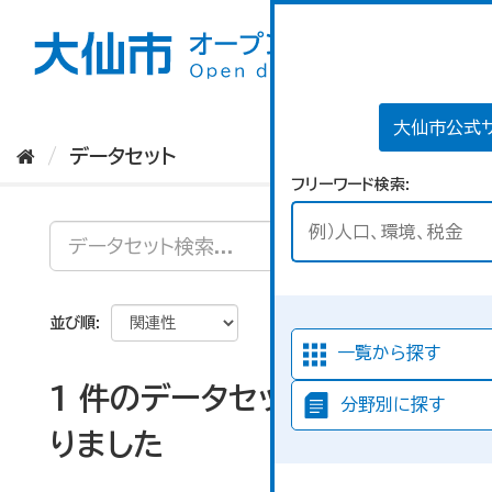
ス
キ
ッ
プ
し
て
大仙市公式
内
データセット
容
フリーワード検索
へ
並び順
一覧から探す
1 件のデータセットが見つか
分野別に探す
りました