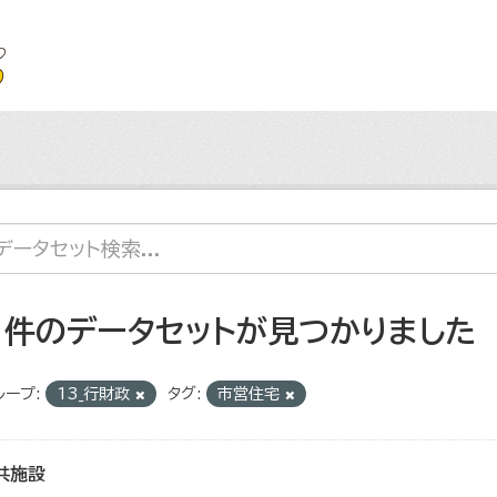
1 件のデータセットが見つかりました
ループ:
13_行財政
タグ:
市営住宅
共施設