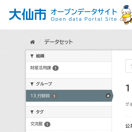
ス
キ
ッ
プ
し
て
内
データセット
容
へ
組織
財産活用課
1
グループ
13_行財政
1
グ
タグ
交流館
1
公