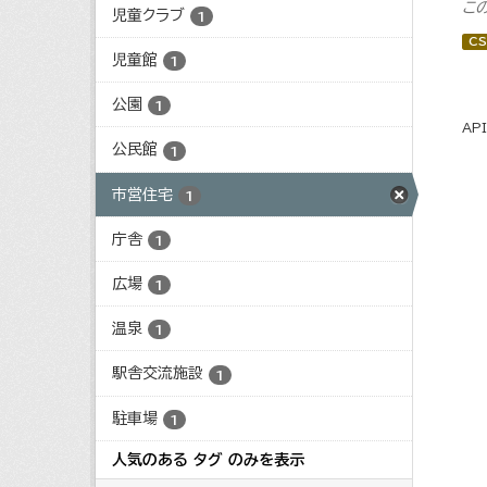
こ
児童クラブ
1
CS
児童館
1
公園
1
AP
公民館
1
市営住宅
1
庁舎
1
広場
1
温泉
1
駅舎交流施設
1
駐車場
1
人気のある タグ のみを表示