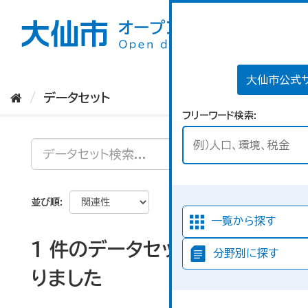
ス
キ
ッ
プ
し
て
大仙市公式
内
データセット
容
フリーワード検索
へ
並び順
一覧から探す
1 件のデータセットが見つか
分野別に探す
りました