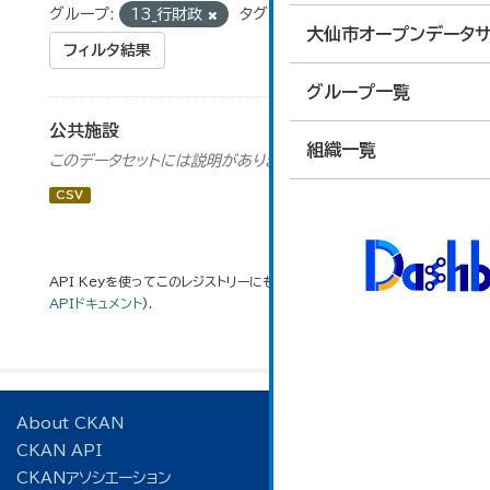
グループ:
13_行財政
タグ:
温泉
大仙市オープンデータサ
フィルタ結果
グループ一覧
公共施設
組織一覧
このデータセットには説明がありません
CSV
API Keyを使ってこのレジストリーにもアクセス可能です
API
(see
APIドキュメント
).
About CKAN
CKAN API
CKANアソシエーション