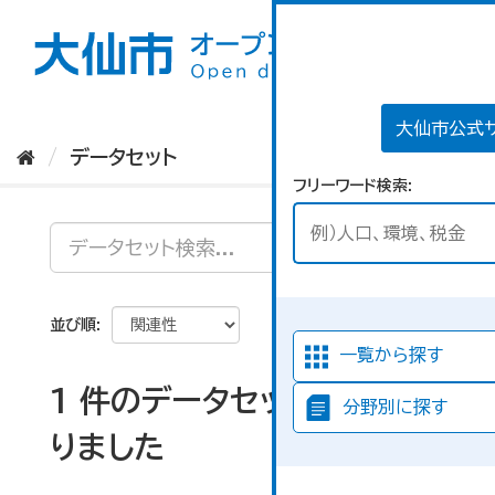
ス
キ
ッ
プ
し
て
大仙市公式
内
データセット
容
フリーワード検索
へ
並び順
一覧から探す
1 件のデータセットが見つか
分野別に探す
りました