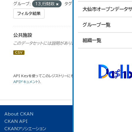
グループ:
13_行財政
タグ:
駅舎交流施設
大仙市オープンデータサ
フィルタ結果
グループ一覧
公共施設
組織一覧
このデータセットには説明がありません
CSV
API Keyを使ってこのレジストリーにもアクセス可能です
API
(see
APIドキュメント
).
About CKAN
CKAN API
CKANアソシエーション