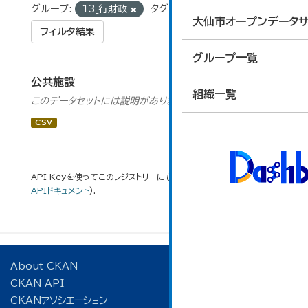
グループ:
13_行財政
タグ:
駐車場
大仙市オープンデータサ
フィルタ結果
グループ一覧
公共施設
組織一覧
このデータセットには説明がありません
CSV
API Keyを使ってこのレジストリーにもアクセス可能です
API
(see
APIドキュメント
).
About CKAN
CKAN API
CKANアソシエーション