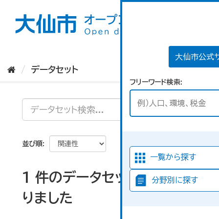
ス
キ
ッ
プ
し
て
大仙市公式
内
データセット
容
フリーワード検索
へ
並び順
一覧から探す
1 件のデータセットが見つか
分野別に探す
りました