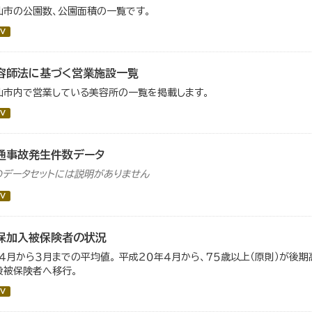
仙市の公園数、公園面積の一覧です。
V
容師法に基づく営業施設一覧
仙市内で営業している美容所の一覧を掲載します。
V
通事故発生件数データ
のデータセットには説明がありません
V
保加入被保険者の状況
）４月から３月までの平均値。 平成２０年４月から、７５歳以上（原則）が後
般被保険者へ移行。
V