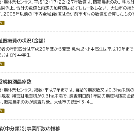
典：農林業センサス。平成12・17・22・27年数値は、販売農家のみ。 耕
る関係上、合計の数値と内訳の加算値は必ずしも一致しない。 大仙市の統計
す。2005年以前の「市内全域」数値は合併前市町村の数値を合算したもの
V
祉医療費の状況（金額）
齢者の年齢区分は平成20年度から変更 乳幼児・小中高生は平成19年ま
児および小中学生
V
営規模別農家数
典：農林業センサス。総数：平成7年までは、自給的農家数又は0.3ha未
外規定：経営耕地面積が0.3ha未満で、調査期日前１年間の農産物販売金額が
は、販売農家のみが調査対象。 大仙市の統計「3-4...
V
業（中分類）別事業所数の推移