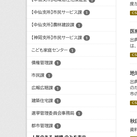
1
度
【中仙支所】市民サービス課
1
CS
【中仙支所】農林建設課
1
医
【神岡支所】市民サービス課
1
出
は
こども家庭センター
1
CS
債権管理課
1
地
市民課
1
出
の
広報広聴課
1
市
建築住宅課
1
CS
選挙管理委員会事務局
1
秋
都市管理課
1
資