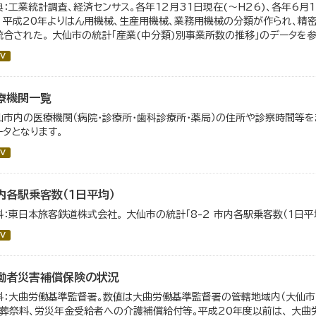
典：工業統計調査、経済センサス。各年12月31日現在(～H26)、各年6月1
。 平成20年よりはん用機械、生産用機械、業務用機械の分類が作られ、精
統合された。 大仙市の統計「産業(中分類)別事業所数の推移」のデータを参照
V
療機関一覧
仙市内の医療機関（病院・診療所・歯科診療所・薬局）の住所や診察時間等を
ータとなります。
V
内各駅乗客数（１日平均）
料：東日本旅客鉄道株式会社。 大仙市の統計「8-2 市内各駅乗客数（1日平
V
働者災害補償保険の状況
料：大曲労働基準監督署。数値は大曲労働基準監督署の管轄地域内（大仙市・
、葬祭料、労災年金受給者への介護補償給付等。平成20年度以前は、 大曲