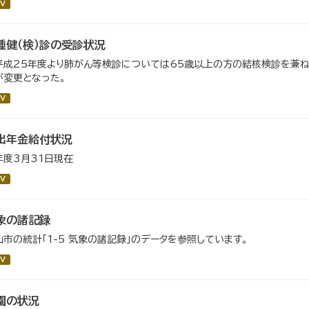
V
種健（検）診の受診状況
平成25年度より肺がん等検診については65歳以上の方の結核検診を兼ね
が変更となった。
V
出年金給付状況
年度3月31日現在
V
象の諸記録
仙市の統計「1-5 気象の諸記録」のデータを参照しています。
V
園の状況