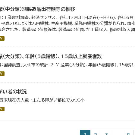
業（中分類）別製造品出荷額等の推移
典：工業統計調査、経済センサス。 各年12月31日現在(～H26)、各年6月
。 平成20年よりはん用機械、生産用機械、業務用機械の分類が作られ、精
統合された。 製造品出荷額等は、製造品出荷額、加工賃収入、修理料収入額、
V
業（大分類）、年齢（5歳階級）、15歳以上就業者数
典：国勢調査、大仙市の統計「2-7 産業(大分類)、年齢(5歳階級)、15歳
V
がい者の状況
年度末現在の人数 ・主たる障がい部位でカウント
V