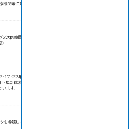
機関等に対する診療費給付、...
数（2次医療圏別)」のデータを参照しています。 数値
更）
12・17・22年の農業就業人口データが販売農家のみ
目・集計体系が変更となったため、数値なし。 大仙
ています。
ータを参照しています。