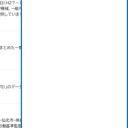
日（H27～）・平成23年のみ平成24年2月1日現
密機械、一般用機械の分類は廃止。また、衣服は繊維
しています。...
まとめた一覧です。 令和６年１月１日調査時点での
均）」のデータを参照しています。
仙北市・美郷町）の合計。 保険給付件数のその他欄
労働基準監督署が支給決定した分のみ。 平成21年