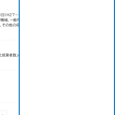
1日（H27～）・平成23年のみ平成24年2月1日現
密機械、一般用機械の分類は廃止。また、衣服は繊維
その他の収入額の合計。...
以上就業者数」のデータを参照しています。