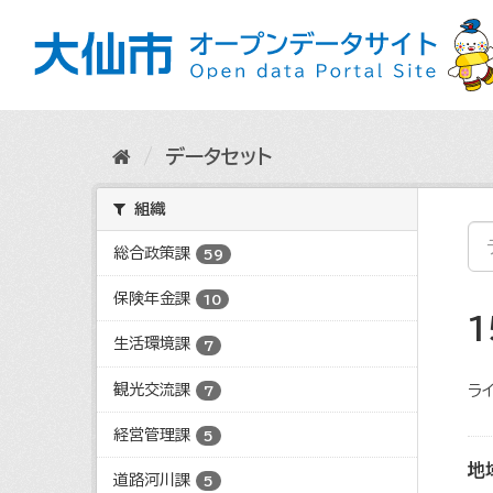
ス
キ
ッ
プ
し
て
内
データセット
容
へ
組織
総合政策課
59
保険年金課
10
生活環境課
7
観光交流課
ライ
7
経営管理課
5
地
道路河川課
5