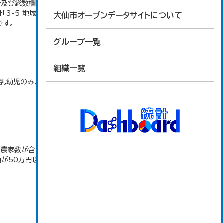
地計及び総数欄については、1ha未満を四捨五入して
「3-5 地域別経営耕地面積」のデータを参照してい
大仙市オープンデータサイトについて
です。
グループ一覧
組織一覧
で乳幼児のみ、平成20年度から令和元年度までは乳
満の農家数が含まれているため横の計と合致しない。
50万円以上の農家。 平成12・17・22・27年数