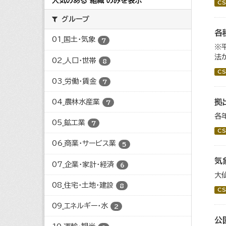
人気のある 組織 のみを表示
CS
グループ
各
01_国土・気象
7
※
法
02_人口・世帯
8
CS
03_労働・賃金
7
拠
04_農林水産業
7
各
05_鉱工業
7
CS
06_商業・サービス業
5
気
07_企業・家計・経済
6
大
08_住宅・土地・建設
8
CS
09_エネルギー・水
2
公