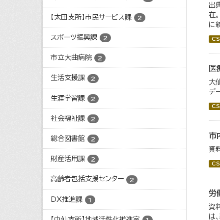
出
在
【太田支所】市民サービス課
2
に
スポーツ振興課
2
CS
市立大曲病院
2
医
生活支援課
2
大
デ
生涯学習課
2
CS
社会福祉課
2
市
総合図書館
2
資
財産活用課
2
CS
高齢者包括支援センター
2
労
DX推進課
1
資
は
【中仙支所】地域活性化推進室