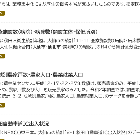
からは、業務集中化により厚生労働省本省が支払いしたものであり、指定医療
V
療施設数（病院）・病床数（開設主体・保健所別）
典：秋田県衛生統計年鑑。 大仙市の統計「11-11 医療施設数（病院）・病床
、大仙保健所管内（大仙市・仙北市・美郷町）の総数。（※R4から集計区分変
V
域別農家戸数・農家人口・農業就業人口
典：農林業センサス。平成12・17・22・27年数値は、販売農家のみ。 平成
ため、農家戸数及び人口も販売農家のみとした。 令和2年調査では、調査項
の統計「3-2 地域別農家戸数、農家人口、農業就業人口」のデータを参照し
V
田自動車道ＩＣ出入状況
料：ＮＥＸＣＯ東日本。 大仙市の統計「8-1 秋田自動車道ＩＣ出入状況」のデ