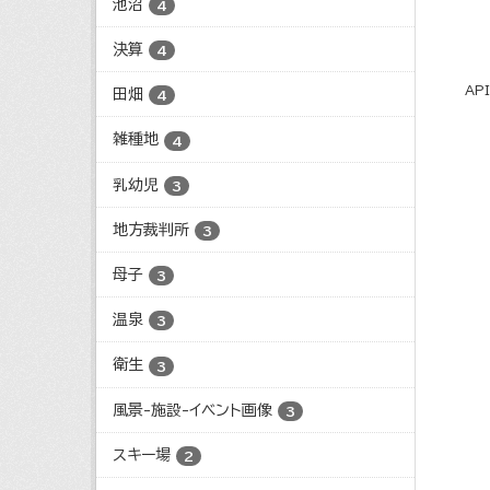
池沼
4
決算
4
AP
田畑
4
雑種地
4
乳幼児
3
地方裁判所
3
母子
3
温泉
3
衛生
3
風景-施設-イベント画像
3
スキー場
2