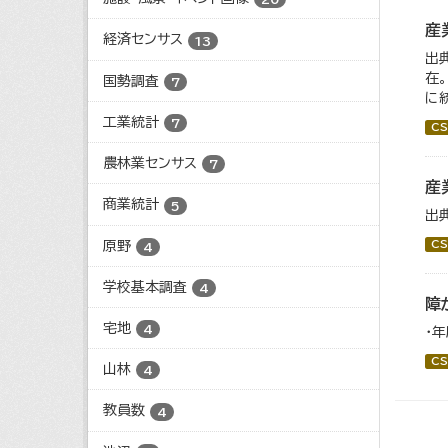
産
経済センサス
13
出
在
国勢調査
7
に
工業統計
7
CS
農林業センサス
7
産
商業統計
5
出
原野
CS
4
学校基本調査
4
障
宅地
4
・
CS
山林
4
教員数
4