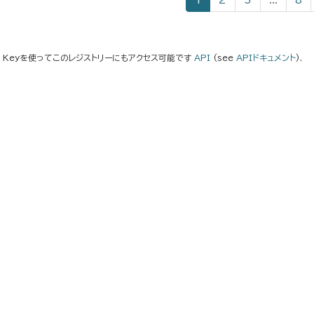
1
2
3
...
8
I Keyを使ってこのレジストリーにもアクセス可能です
API
(see
APIドキュメント
).