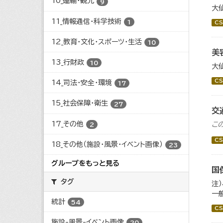
10_運輸・観光
9
大
11_情報通信・科学技術
1
CS
12_教育・文化・スポーツ・生活
10
美
13_行財政
10
大
CS
14_司法・安全・環境
17
15_社会保障・衛生
27
交
17_その他
こ
2
CS
18_その他（施設・風景・イベント画像）
23
グループをもっと見る
国
タグ
注
一
統計
54
CS
施設-風景-イベント画像
20