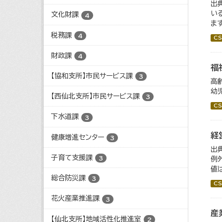
出
い
文化財課
4
ま
税務課
4
CS
財政課
4
福
【協和支所】市民サービス課
3
高
幼
【西仙北支所】市民サービス課
3
CS
下水道課
3
経
健康増進センター
3
出
子育て支援課
3
例
値
総合防災課
3
CS
花火産業推進課
3
産
【仙北支所】地域活性化推進室
2