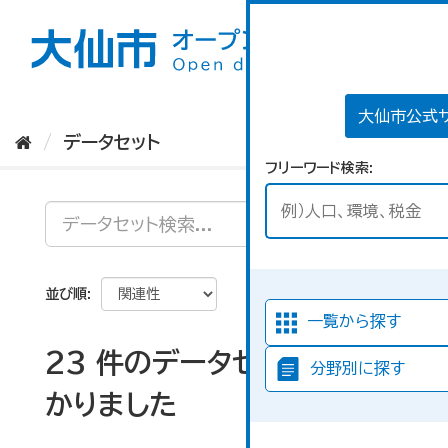
ス
キ
ッ
プ
し
て
大仙市公式
内
データセット
容
フリーワード検索
へ
並び順
一覧から探す
23 件のデータセットが見つ
分野別に探す
かりました