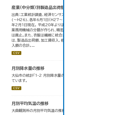
産業（中分類）別製造品出荷額等の推移
出典：工業統計調査、経済センサス。 各年12月31日現在
(～H26)、各年6月1日（H27～）・平成23年のみ平成24
年2月1日現在。 平成20年よりはん用機械、生産用機械、
業務用機械の分類が作られ、精密機械、一般用機械の分類
は廃止。また、衣服は繊維に統合された。 製造品出荷額等
は、製造品出荷額、加工賃収入、修理料収入額、その他の収
入額の合計。...
CSV
月別降水量の推移
大仙市の統計「1-2 月別降水量の推移」のデータを参照し
ています。
CSV
月別平均気温の推移
大曲観測所の月別平均気温の推移一覧です。