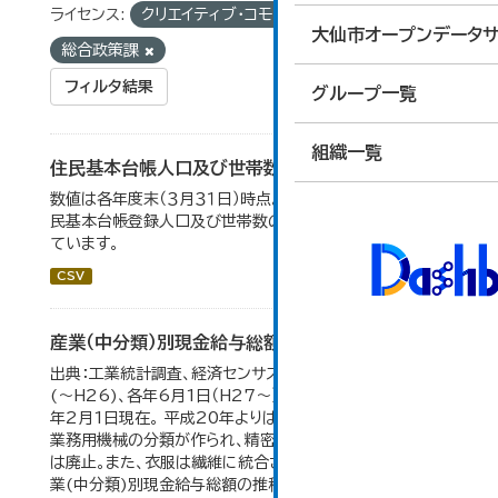
ライセンス:
クリエイティブ・コモンズ 表示
組織:
大仙市オープンデータサ
総合政策課
フィルタ結果
グループ一覧
組織一覧
住民基本台帳人口及び世帯数の推移
数値は各年度末（３月３１日）時点。大仙市の統計「2-9 住
民基本台帳登録人口及び世帯数の推移」のデータを参照し
ています。
CSV
産業（中分類）別現金給与総額の推移
出典：工業統計調査、経済センサス。 各年12月31日現在
(～H26)、各年6月1日（H27～）・平成23年のみ平成24
年2月1日現在。 平成20年よりはん用機械、生産用機械、
業務用機械の分類が作られ、精密機械、一般用機械の分類
は廃止。また、衣服は繊維に統合された。 大仙市の統計「産
業(中分類)別現金給与総額の推移」のデータを参照してい