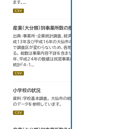
ます。...
CSV
産業（大分類）別事業所数の推移
出典：事業所・企業統計調査、経済センサス。 平成11年、平
成13年及び平成16年の大仙市の数値は、合併前、合併後
で調査区が変わらないため、各地域の数値を合算してい
る。 総数は事業内容不詳を含まない。平成11年、平成16
年、平成24年の数値は民営事業所のみの数値。 大仙市の
統計「4-1...
CSV
小学校の状況
資料：学校基本調査。 大仙市の統計「14-3 小学校の状況」
のデータを参照しています。
CSV