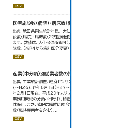
CSV
医療施設数（病院）・病床数（開設主体・保健所別）
出典：秋田県衛生統計年鑑。 大仙市の統計「11-11 医療施
設数（病院）・病床数（2次医療圏別)」のデータを参照してい
ます。 数値は、大仙保健所管内（大仙市・仙北市・美郷町）の
総数。（※R4から集計区分変更）
CSV
産業（中分類）別従業者数の推移
出典：工業統計調査、経済センサス。 各年12月31日現在
(～H26)、各年6月1日（H27～）・平成23年のみ平成24
年2月1日現在。 平成20年よりはん用機械、生産用機械、
業務用機械の分類が作られ、精密機械、一般用機械の分類
は廃止。また、衣服は繊維に統合された。 数値は総従業者
数（臨時雇用者を含む）。...
CSV