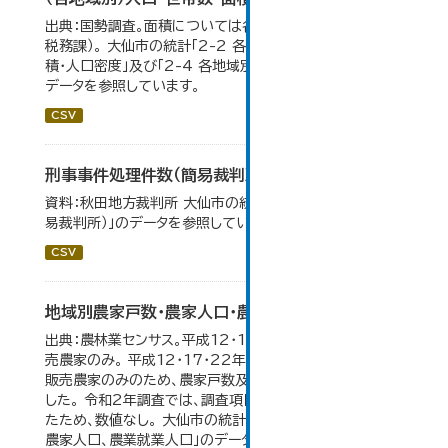
出典：国勢調査。面積については各年１月１日時点（大仙市
税務課）。 大仙市の統計「2-2 各地域別人口・人口増減・面
積・人口密度」及び「2-4 各地域別人口・世帯数の推移」の
データを参照しています。
CSV
刑事事件処理件数（簡易裁判所）
資料：秋田地方裁判所 大仙市の統計「12-14民事事件（簡
易裁判所）」のデータを参照しています。
CSV
地域別農家戸数・農家人口・農業就業人口
出典：農林業センサス。平成12・17・22・27年数値は、販
売農家のみ。 平成12・17・22年の農業就業人口データが
販売農家のみのため、農家戸数及び人口も販売農家のみと
した。 令和2年調査では、調査項目・集計体系が変更となっ
たため、数値なし。 大仙市の統計「3-2 地域別農家戸数、
農家人口、農業就業人口」のデータを参照しています。