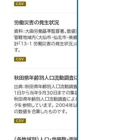
CSV
労働災害の発生状況
資料：大曲労働基準監督署。数値は大曲労働基準監督署の
管轄地域内（大仙市・仙北市・美郷町）の合計。 大仙市の統
計「13-1 労働災害の発生状況」のデータを参照していま
す。
CSV
秋田県年齢別人口流動調査による人口動態の推移
出典：秋田県年齢別人口流動調査。 各年ともに、前年１０月
１日から当年９月３０日までの集計。 大仙市の統計「2-10
秋田県年齢別人口流動調査による人口動態の推移」のデー
タを参照しています。 2004年以前の数値は合併前市町村
の数値を合算したものです。
CSV
（各地域別）人口・世帯数・面積・人口密度