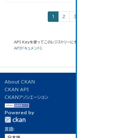
1
2
3
»
API Keyを使ってこのレジストリーにもアクセス可能です
API
(see
APIドキュメント
).
About CKAN
CKAN API
CKANアソシエーション
Powered by
言語