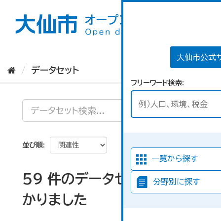
ス
キ
ッ
プ
し
て
大仙市公式
内
データセット
容
フリーワード検索
へ
並び順
一覧から探す
59 件のデータセットが見つ
分野別に探す
かりました