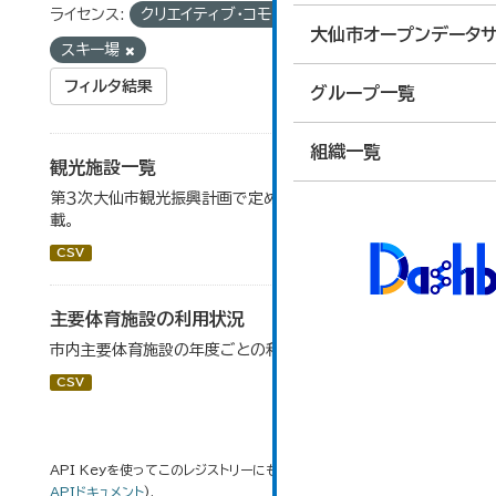
ライセンス:
クリエイティブ・コモンズ 表示
タグ:
大仙市オープンデータサ
スキー場
フィルタ結果
グループ一覧
組織一覧
観光施設一覧
第３次大仙市観光振興計画で定めた、主要観光施設を掲
載。
CSV
主要体育施設の利用状況
市内主要体育施設の年度ごとの利用状況データです。
CSV
API Keyを使ってこのレジストリーにもアクセス可能です
API
(see
APIドキュメント
).