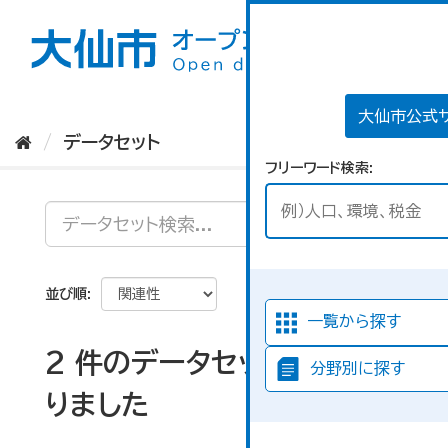
ス
キ
ッ
プ
し
て
大仙市公式
内
データセット
容
フリーワード検索
へ
並び順
一覧から探す
2 件のデータセットが見つか
分野別に探す
りました