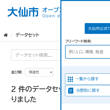
ス
キ
ッ
プ
し
て
大仙市公式
内
データセット
容
フリーワード検索
へ
並び順
一覧から探す
2 件のデータセットが見つか
分野別に探す
りました