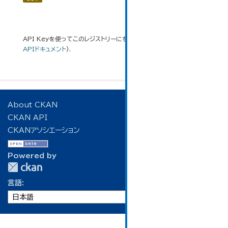
API Keyを使ってこのレジストリーにもアクセス可能です
API
(see
APIドキュメント
).
About CKAN
CKAN API
CKANアソシエーション
Powered by
言語