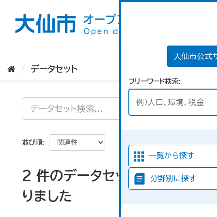
ス
キ
ッ
プ
し
て
大仙市公式
内
データセット
容
フリーワード検索
へ
並び順
一覧から探す
2 件のデータセットが見つか
分野別に探す
りました