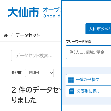
ス
キ
ッ
プ
し
て
大仙市公式
内
データセット
容
フリーワード検索
へ
並び順
一覧から探す
2 件のデータセットが見つか
分野別に探す
りました